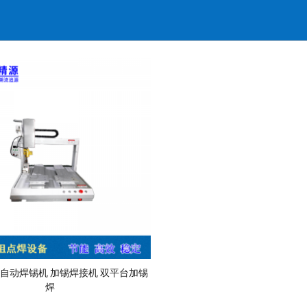
1R 自动焊锡机 加锡焊接机 双平台加锡
焊