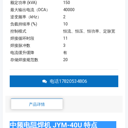
额定功率 (kVA)
150
最大输出电流（DCA）
40000
逆变频率（kHz）
2
负载持续率 (%)
10
控制模式
恒流、恒压、恒功率、定脉宽
焊接循环时段
11
焊接脉冲数
3
电流缓升缓降
有
存储焊接规范数
20
电话17820534806
产品详情
中频电阻焊机 JYM-40U 特点