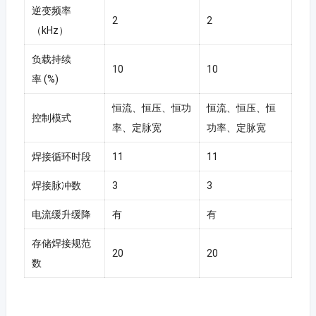
逆变频率
2
2
（kHz）
负载持续
10
10
率 (%)
恒流、恒压、恒功
恒流、恒压、恒
控制模式
率、定脉宽
功率、定脉宽
焊接循环时段
11
11
焊接脉冲数
3
3
电流缓升缓降
有
有
存储焊接规范
20
20
数