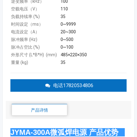
逆变频率（kHz）
100
空载电压（V）
110
负载持续率 (%)
35
时间设定（ms）
0~9999
电流设定（A）
20~300
脉冲频率 (Hz)
0~500
脉冲占空比 (%)
0~100
外形尺寸 (L*B*H) (mm)
485×220×350
重量 (kg)
35
电话17820534806
产品详情
JYMA-300A微弧焊电源 产品优势