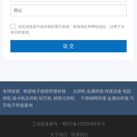
在此浏览器中保存我的显示名称、邮箱地址和网站地址，以便下次
评论时使用。
友情链接:
精源电子精密焊接价格
点焊机 金属焊接 焊接设备 电阻
焊机 脉冲热压焊机 哈巴机 精密点焊机
不锈钢网焊接 金属丝焊接 汽
车电子焊接案例
工信部备案号：
粤ICP备12028468号-5
关于我们
联系我们